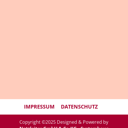
findet der Märchenabend "Was uns
trägt... - Trägt es auch uns in der heutigen
Zeit?" als digitale Veranstaltung statt.
Märchenabend als Zoom-Videoabend
"Was uns trägt..." trägt es uns auch in
unserer heutigen Zeit? (Wegen Corona...
« ÄLTERE EINTRÄGE
NÄCHSTE EINTRÄGE »
IMPRESSUM
DATENSCHUTZ
Copyright ©2025 Designed & Powered by